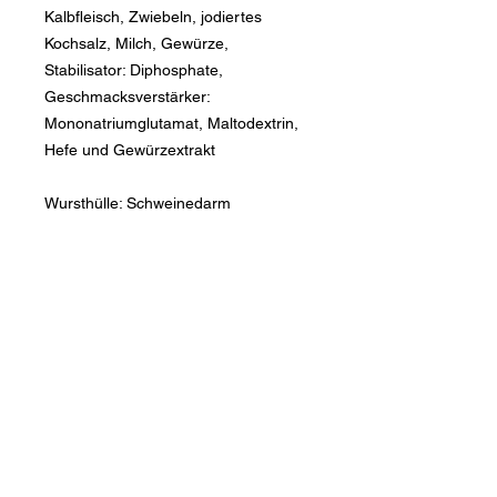
Kalbfleisch, Zwiebeln, jodiertes
Kochsalz, Milch, Gewürze,
Stabilisator: Diphosphate,
Geschmacksverstärker:
Mononatriumglutamat, Maltodextrin,
Hefe und Gewürzextrakt
Wursthülle: Schweinedarm
Newsletter der Talegg Metzg
Vorname
Nachname