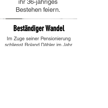
ihr 36-jähriges
Bestehen feiern.
Beständiger Wandel
Im Zuge seiner Pensionierung
schliesst Roland Dähler im Jahr
2022 Betrieb und Laden.
Ausgesuchte Produkte können
aber weiterhin auf
Vorbestellung bezogen werden.