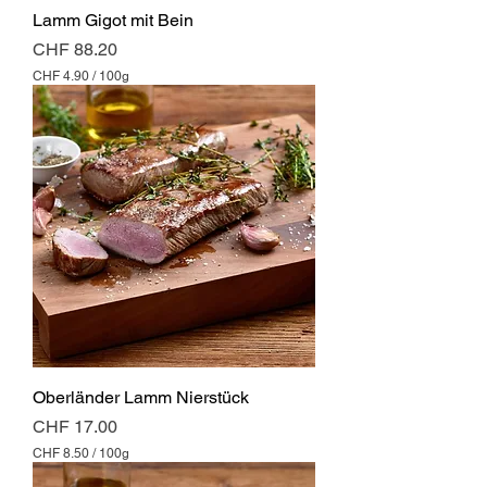
m
Lamm Gigot mit Bein
m
Preis
CHF 88.20
CHF 4.90
/
100g
C
H
F
4
.
9
0
p
r
o
1
0
0
G
r
a
m
Oberländer Lamm Nierstück
m
Preis
CHF 17.00
CHF 8.50
/
100g
C