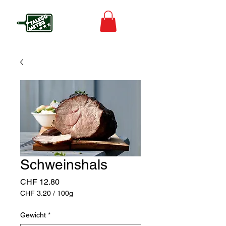
Schweinshals
Preis
CHF 12.80
CHF 3.20
/
100g
CHF 3.20
pro
Gewicht
*
100